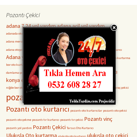
Pozantı Çekici
adana 7 24 yol yardım
adana acil yol yardım
adanada oto kurtarıcılar
Adana Mersin otoyolu Oto Kurtarma
adana otoyol servisleri
adana mersin otoyolu oto çekici
Adana oto çekiciler
adana otoyolu oto çekici
Adana Pozantı Oto Kurtarıcı
Adana yolu kurtarıcı
akçatekir oto kurtarma
bor oto kurtarma
bor oto kurtarıcı
bor oto çekici
damlama oto kurtarma
damlama oto kurtarıcı
Ereğli Oto Kurtarma
ereğli oto kurtarıcı
damlama çekici
konya ereğli oto kurtarma
konya ereğli çekici
niğde bor oto kurtarma
pozantı adana oto çekici
pozantı araç kurtarma
Pozantı araç çekici
pozantı oto kurtarma
Pozantı oto kurtarıcı
pozantı oto kurtarıcılar
pozantı oto çekici
Pozantı vinç
pozantı oto çekme
pozantı tır kurtarıcı
pozantı tır çekici
Pozantı Çekici
pozantı yol yardım
Tarsus Oto Kurtarıcı
Ulukışla Oto kurtarma
ulukışla oto çekici
ulukışla oto kurtarıcı