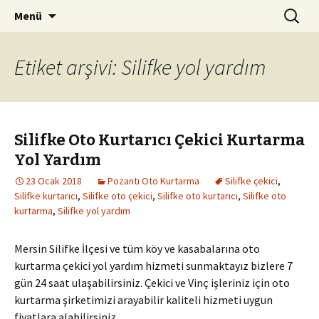
Kurtarıcı Yol Yardım Araç Çekici
İçeriğe
Arama:
Pozantı Oto Kurtarma 0542
Menü
atla
261 94 08
Etiket arşivi: Silifke yol yardım
Silifke Oto Kurtarıcı Çekici Kurtarma
Yol Yardım
23 Ocak 2018
Pozantı Oto Kurtarma
Silifke çekici
,
Silifke kurtarıcı
,
Silifke oto çekici
,
Silifke oto kurtarıcı
,
Silifke oto
kurtarma
,
Silifke yol yardım
Mersin Silifke İlçesi ve tüm köy ve kasabalarına oto
kurtarma çekici yol yardım hizmeti sunmaktayız bizlere 7
gün 24 saat ulaşabilirsiniz. Çekici ve Vinç işleriniz için oto
kurtarma şirketimizi arayabilir kaliteli hizmeti uygun
fiyatlara alabilirsiniz.