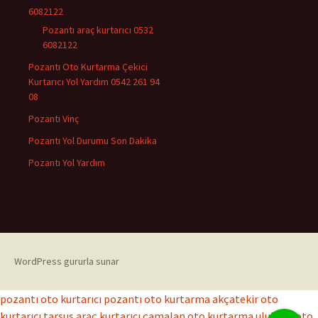
6082122
Pozantı araç kurtarıcı 0532
6082122
Pozantı Oto Kurtarma Çekici
Kurtarıcı Yol Yardım 0542 261 94
08
Pozantı Vinç
Pozantı Yol Durumu Son Dakika
Pozantı Yol Yardım
WordPress gururla sunar
pozantı oto kurtarıcı
pozantı oto kurtarma
akçatekir oto
kurtarıcı
tarsus araç kurtarıcı
çamalan oto kurtarma
ulukışla oto