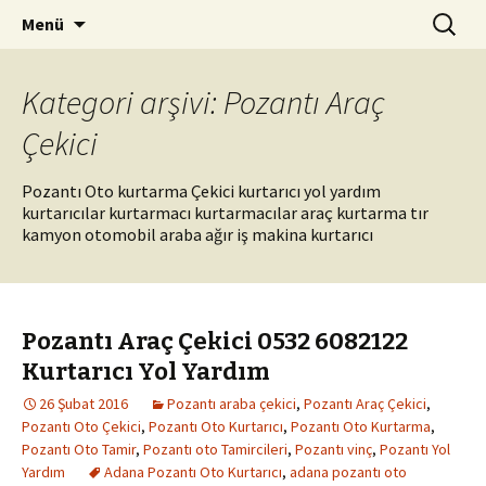
Kurtarıcı Yol Yardım Araç Çekici
İçeriğe
Arama:
Pozantı Oto Kurtarma 0542
Menü
atla
261 94 08
Kategori arşivi: Pozantı Araç
Çekici
Pozantı Oto kurtarma Çekici kurtarıcı yol yardım
kurtarıcılar kurtarmacı kurtarmacılar araç kurtarma tır
kamyon otomobil araba ağır iş makina kurtarıcı
Pozantı Araç Çekici 0532 6082122
Kurtarıcı Yol Yardım
26 Şubat 2016
Pozantı araba çekici
,
Pozantı Araç Çekici
,
Pozantı Oto Çekici
,
Pozantı Oto Kurtarıcı
,
Pozantı Oto Kurtarma
,
Pozantı Oto Tamir
,
Pozantı oto Tamircileri
,
Pozantı vinç
,
Pozantı Yol
Yardım
Adana Pozantı Oto Kurtarıcı
,
adana pozantı oto