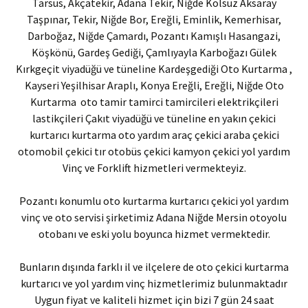
Tarsus, Akçatekir, Adana Tekir, Niğde Kolsuz Aksaray
Taşpınar, Tekir, Niğde Bor, Ereğli, Eminlik, Kemerhisar,
Darboğaz, Niğde Çamardı, Pozantı Kamışlı Hasangazi,
Köşkönü, Gardeş Gediği, Çamlıyayla Karboğazı Gülek
Kırkgeçit viyadüğü ve tüneline Kardeşgediği Oto Kurtarma ,
Kayseri Yeşilhisar Araplı, Konya Ereğli, Ereğli, Niğde Oto
Kurtarma oto tamir tamirci tamircileri elektrikçileri
lastikçileri Çakıt viyadüğü ve tüneline en yakın çekici
kurtarıcı kurtarma oto yardım araç çekici araba çekici
otomobil çekici tır otobüs çekici kamyon çekici yol yardım
Vinç ve Forklift hizmetleri vermekteyiz.
Pozantı konumlu oto kurtarma kurtarıcı çekici yol yardım
vinç ve oto servisi şirketimiz Adana Niğde Mersin otoyolu
otobanı ve eski yolu boyunca hizmet vermektedir.
Bunların dışında farklı il ve ilçelere de oto çekici kurtarma
kurtarıcı ve yol yardım vinç hizmetlerimiz bulunmaktadır
Uygun fiyat ve kaliteli hizmet için bizi 7 gün 24 saat