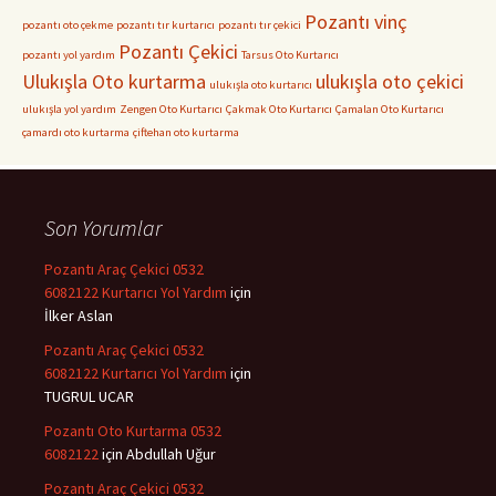
Pozantı vinç
pozantı oto çekme
pozantı tır kurtarıcı
pozantı tır çekici
Pozantı Çekici
pozantı yol yardım
Tarsus Oto Kurtarıcı
Ulukışla Oto kurtarma
ulukışla oto çekici
ulukışla oto kurtarıcı
ulukışla yol yardım
Zengen Oto Kurtarıcı
Çakmak Oto Kurtarıcı
Çamalan Oto Kurtarıcı
çamardı oto kurtarma
çiftehan oto kurtarma
Son Yorumlar
Pozantı Araç Çekici 0532
6082122 Kurtarıcı Yol Yardım
için
İlker Aslan
Pozantı Araç Çekici 0532
6082122 Kurtarıcı Yol Yardım
için
TUGRUL UCAR
Pozantı Oto Kurtarma 0532
6082122
için
Abdullah Uğur
Pozantı Araç Çekici 0532