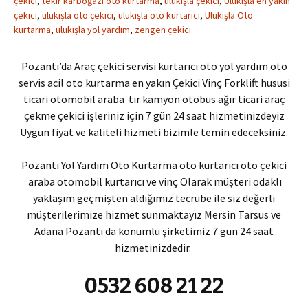
çekici
,
tekir karboğazı oto kurtarma
,
ulukışla çekici
,
Ulukışla en yakın
çekici
,
ulukışla oto çekici
,
ulukışla oto kurtarıcı
,
Ulukışla Oto
kurtarma
,
ulukışla yol yardım
,
zengen çekici
Pozantı’da Araç çekici servisi kurtarıcı oto yol yardım oto
servis acil oto kurtarma en yakın Çekici Vinç Forklift hususi
ticari otomobil araba tır kamyon otobüs ağır ticari araç
çekme çekici işleriniz için 7 gün 24 saat hizmetinizdeyiz
Uygun fiyat ve kaliteli hizmeti bizimle temin edeceksiniz.
Pozantı Yol Yardım Oto Kurtarma oto kurtarıcı oto çekici
araba otomobil kurtarıcı ve vinç Olarak müşteri odaklı
yaklaşım geçmişten aldığımız tecrübe ile siz değerli
müşterilerimize hizmet sunmaktayız Mersin Tarsus ve
Adana Pozantı da konumlu şirketimiz 7 gün 24 saat
hizmetinizdedir.
0532 608 21 22