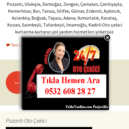
Pozantı, Ulukışla, Darboğaz, Zengen, Çamalan, Çamlıyayla,
Kemerhisar, Bor, Tarsus, Silifke, Gülnar, Erdemli, Aydıncık,
Aslanköy, Boğsak, Taşucu, Adana, Yumurtalık, Karataş,
Kozan, Saimbeyli, Tufanbeyli, İmamoğlu, Kadirli Oto çekici
kurtarma kurtarıcı yol yardım hizmetleri şirketiyiz.
Tüm 2 yorumları görüntüle
←
Eski yazılar
Yazı
dolaşımı
Pozantı Oto Çekici