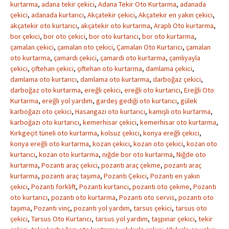
kurtarma
,
adana tekir çekici
,
Adana Tekir Oto Kurtarma
,
adanada
çekici
,
adanada kurtarıcı
,
Akçatekir çekici
,
Akçatekir en yakın çekici
,
akçatekir oto kurtarıcı
,
akçatekir oto kurtarma
,
Araplı Oto kurtarma
,
bor çekici
,
bor oto çekici
,
bor oto kurtarıcı
,
bor oto kurtarma
,
çamalan çekici
,
çamalan oto çekici
,
Çamalan Oto Kurtarıcı
,
çamalan
oto kurtarma
,
çamardı çekici
,
çamardı oto kurtarma
,
çamlıyayla
çekici
,
çiftehan çekici
,
çiftehan oto kurtarma
,
damlama çekici
,
damlama oto kurtarıcı
,
damlama oto kurtarma
,
darboğaz çekici
,
darboğaz oto kurtarma
,
ereğli çekici
,
ereğli oto kurtarıcı
,
Ereğli Oto
Kurtarma
,
ereğli yol yardım
,
gardeş gediği oto kurtarıcı
,
gülek
karboğazı oto çekici
,
Hasangazi oto kurtarıcı
,
kamışlı oto kurtarma
,
karboğazı oto kurtarıcı
,
kemerhisar çekici
,
kemerhisar oto kurtarma
,
Kırkgeçit tüneli oto kurtarma
,
kolsuz çekici
,
konya ereğli çekici
,
konya ereğli oto kurtarma
,
kozan çekici
,
kozan oto çekici
,
kozan oto
kurtarıcı
,
kozan oto kurtarma
,
niğde bor oto kurtarma
,
Niğde oto
kurtarma
,
Pozantı araç çekici
,
pozantı araç çekme
,
pozantı araç
kurtarma
,
pozantı araç taşıma
,
Pozantı Çekici
,
Pozantı en yakın
çekici
,
Pozantı forklift
,
Pozantı kurtarıcı
,
pozantı oto çekme
,
Pozantı
oto kurtarıcı
,
pozantı oto kurtarma
,
Pozantı oto servis
,
pozantı oto
taşıma
,
Pozantı vinç
,
pozantı yol yardım
,
tarsus çekici
,
tarsus oto
çekici
,
Tarsus Oto Kurtarıcı
,
tarsus yol yardım
,
taşpınar çekici
,
tekir