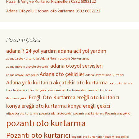
Pozantı Vinç ve Kurtarıcı Hizmetleri 0532 6082122
Adana Otoyolu Otobanı oto kurtarma 0532 6082122
Pozantı Çekici
adana 7 24 yol yardım
adana acil yol yardım
adanada oto kurtarıcılar
Adana Mersin otoyolu Oto Kurtarma
adana otoyol servisleri
adana mersin otoyolu oto çekici
Adana oto çekiciler
adana otoyolu oto çekici
Adana Pozantı Oto Kurtarıcı
Adana yolu kurtarıcı
akçatekir oto kurtarma
bor oto kurtarma
bor oto kurtarıcı
bor oto çekici
damlama oto kurtarma
damlama oto kurtarıcı
Ereğli Oto Kurtarma
ereğli oto kurtarıcı
damlama çekici
konya ereğli oto kurtarma
konya ereğli çekici
niğde bor oto kurtarma
pozantı adana oto çekici
pozantı araç kurtarma
Pozantı araç çekici
pozantı oto kurtarma
Pozantı oto kurtarıcı
pozantı oto kurtarıcılar
pozantı oto çekici