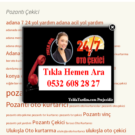
Pozantı Çekici
adana 7 24 yol yardım
adana acil yol yardım
adanada oto kurtarıcılar
Adana Mersin otoyolu Oto Kurtarma
adana otoyol servisleri
adana mersin otoyolu oto çekici
Adana oto çekiciler
adana otoyolu oto çekici
Adana Pozantı Oto Kurtarıcı
Adana yolu kurtarıcı
akçatekir oto kurtarma
bor oto kurtarma
bor oto kurtarıcı
bor oto çekici
damlama oto kurtarma
damlama oto kurtarıcı
Ereğli Oto Kurtarma
ereğli oto kurtarıcı
damlama çekici
konya ereğli oto kurtarma
konya ereğli çekici
niğde bor oto kurtarma
pozantı adana oto çekici
pozantı araç kurtarma
Pozantı araç çekici
pozantı oto kurtarma
Pozantı oto kurtarıcı
pozantı oto kurtarıcılar
pozantı oto çekici
Pozantı vinç
pozantı oto çekme
pozantı tır kurtarıcı
pozantı tır çekici
Pozantı Çekici
pozantı yol yardım
Tarsus Oto Kurtarıcı
Ulukışla Oto kurtarma
ulukışla oto çekici
ulukışla oto kurtarıcı