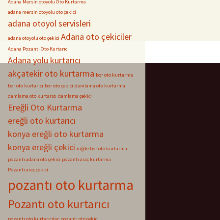
Adana Mersin otoyolu Oto Kurtarma
adana mersin otoyolu oto çekici
adana otoyol servisleri
Adana oto çekiciler
adana otoyolu oto çekici
Adana Pozantı Oto Kurtarıcı
Adana yolu kurtarıcı
akçatekir oto kurtarma
bor oto kurtarma
bor oto kurtarıcı
bor oto çekici
damlama oto kurtarma
damlama oto kurtarıcı
damlama çekici
Ereğli Oto Kurtarma
ereğli oto kurtarıcı
konya ereğli oto kurtarma
konya ereğli çekici
niğde bor oto kurtarma
pozantı adana oto çekici
pozantı araç kurtarma
Pozantı araç çekici
pozantı oto kurtarma
Pozantı oto kurtarıcı
pozantı oto kurtarıcılar
pozantı oto çekici