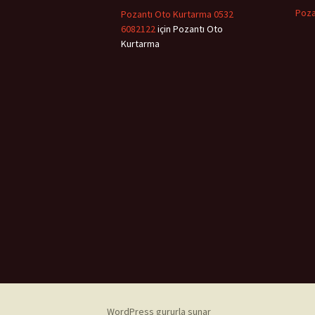
Poza
Pozantı Oto Kurtarma 0532
6082122
için
Pozantı Oto
Kurtarma
WordPress gururla sunar