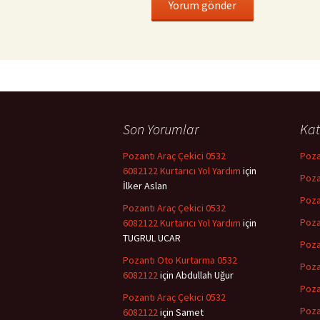
Son Yorumlar
Kat
Pozantı Araç Çekici 0532
Poza
6082122 Kurtarıcı Yol Yardım
için
Poza
İlker Aslan
Poza
Pozantı Araç Çekici 0532
Poza
6082122 Kurtarıcı Yol Yardım
için
TUGRUL UCAR
Poza
Pozantı Oto Kurtarma 0532
Poza
6082122
için
Abdullah Uğur
Poza
Pozantı Araç Çekici 0532
Poza
6082122
için
Samet