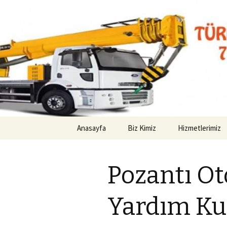
Kurtarıcı Yol Yardım Araç Çekici
Pozantı O
İçeriğe
Anasayfa
Biz Kimiz
Hizmetlerimiz
atla
Pozantı Ot
Yardım Ku