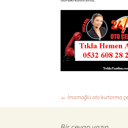
←
İmamoğlu oto kurtarma çeki
Yazı
Bir cevap yazın