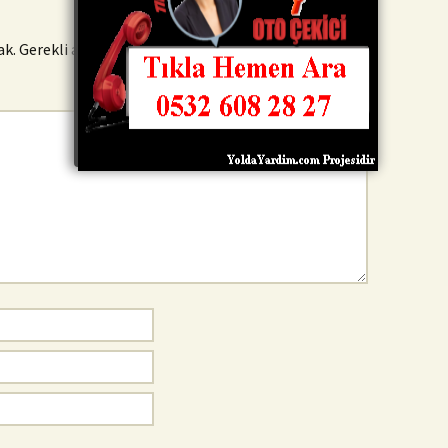
ak.
Gerekli alanlar
*
ile işaretlenmişlerdir