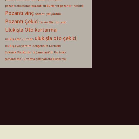
pozantı oto çekme
pozantı tır kurtarıcı
pozantı tır çekici
Pozantı vinç
pozantı yol yardım
Pozantı Çekici
Tarsus Oto Kurtarıcı
Ulukışla Oto kurtarma
ulukışla oto çekici
ulukışla oto kurtarıcı
ulukışla yol yardım
Zengen Oto Kurtarıcı
Çakmak Oto Kurtarıcı
Çamalan Oto Kurtarıcı
çamardı oto kurtarma
çiftehan oto kurtarma