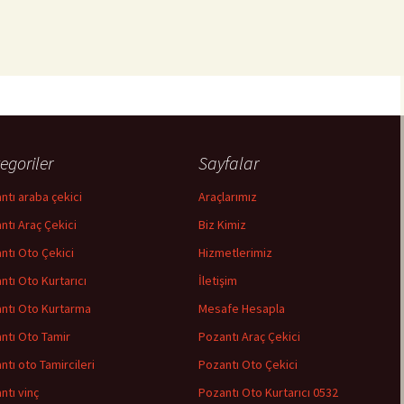
egoriler
Sayfalar
ntı araba çekici
Araçlarımız
ntı Araç Çekici
Biz Kimiz
ntı Oto Çekici
Hizmetlerimiz
ntı Oto Kurtarıcı
İletişim
ntı Oto Kurtarma
Mesafe Hesapla
ntı Oto Tamir
Pozantı Araç Çekici
ntı oto Tamircileri
Pozantı Oto Çekici
ntı vinç
Pozantı Oto Kurtarıcı 0532