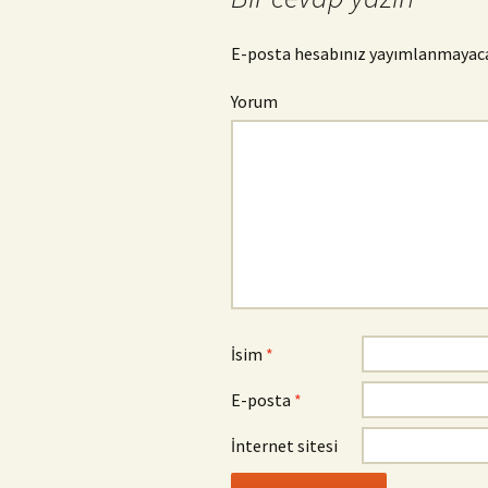
dolaşımı
E-posta hesabınız yayımlanmayac
Yorum
İsim
*
E-posta
*
İnternet sitesi