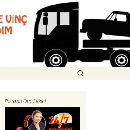
2 261 94 08
Arama:
Pozantı Oto Çekici