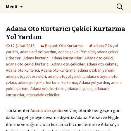
Kurtarıcı Yol Yardım Araç Çekici
İçeriğe
Arama:
Pozantı Oto Kurtarma 0542
Menü
atla
261 94 08
Adana Oto Kurtarıcı Çekici Kurtarma
Yol Yardım
12 Şubat 2018
Pozantı Oto Kurtarma
adana 7 24 yol
yardım
,
adana acil yol yardım
,
adana çekici firmaları
,
adana çekici
şirketleri
,
Adana kurtarıcı
,
adana kurtarıcıları
,
Adana oto çekici
,
adana oto çekici kurtarıcı
,
Adana oto çekiciler
,
adana oto çekme
,
Adana oto kurtarıcı
,
Adana oto kurtarma
,
adana otoban yardım
,
adana otoyol servisleri
,
adana otoyol yardım
,
adana otoyolu oto
çekici
,
adana yol çekici kurtarıcı kurtarma
,
Adana yol yardım
,
adana
yolda yardım
,
Adana yolu kurtarıcı
,
adanada çekici
,
adanada
kurtarıcılar
,
adanadaki çekiciler
Türkmenler
Adana oto çekici
ve vinç olarak her geçen gün
daha da gelişmeye devam ediyoruz Adana Mersin ve Niğde
illerine verdiğimiz oto kurtarıcı hizmetlerimize Adana’ya