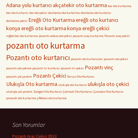
Adana yolu kurtarıcı
akçatekir oto kurtarma
bor oto kurtarma
bor oto kurtarıcı
bor oto çekici
damlama oto kurtarma
damlama oto kurtarıcı
Ereğli Oto Kurtarma
ereğli oto kurtarıcı
damlama çekici
konya ereğli oto kurtarma
konya ereğli çekici
niğde bor oto kurtarma
pozantı adana oto çekici
pozantı araç kurtarma
Pozantı araç çekici
pozantı oto kurtarma
Pozantı oto kurtarıcı
pozantı oto kurtarıcılar
pozantı oto çekici
Pozantı vinç
pozantı oto çekme
pozantı tır kurtarıcı
pozantı tır çekici
Pozantı Çekici
pozantı yol yardım
Tarsus Oto Kurtarıcı
Ulukışla Oto kurtarma
ulukışla oto çekici
ulukışla oto kurtarıcı
ulukışla yol yardım
Zengen Oto Kurtarıcı
Çakmak Oto Kurtarıcı
Çamalan Oto Kurtarıcı
çamardı oto kurtarma
çiftehan oto kurtarma
Son Yorumlar
Pozantı Araç Çekici 0532