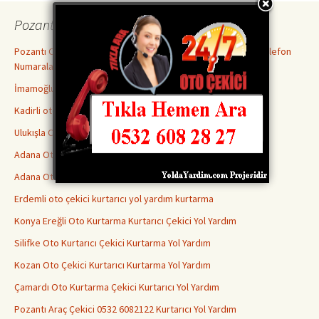
Pozantı Yol Yardım
Pozantı Oto Çekici Yol Yardım Kurtarıcı Kurtarma Şirketleri Telefon
Numaraları
İmamoğlu oto kurtarma çekici kurtarıcı yol yardımı
Kadirli oto çekici kurtarıcı kurtarma yol yardım
Ulukışla Oto Çekici Kurtarıcı Yol Yardım Kurtarma
Adana Oto Kurtarıcı Çekici Kurtarma Yol Yardım
Adana Oto Kurtarma Çekici Kurtarıcı Yol Yardım
Erdemli oto çekici kurtarıcı yol yardım kurtarma
Konya Ereğli Oto Kurtarma Kurtarıcı Çekici Yol Yardım
Silifke Oto Kurtarıcı Çekici Kurtarma Yol Yardım
Kozan Oto Çekici Kurtarıcı Kurtarma Yol Yardım
Çamardı Oto Kurtarma Çekici Kurtarıcı Yol Yardım
Pozantı Araç Çekici 0532 6082122 Kurtarıcı Yol Yardım