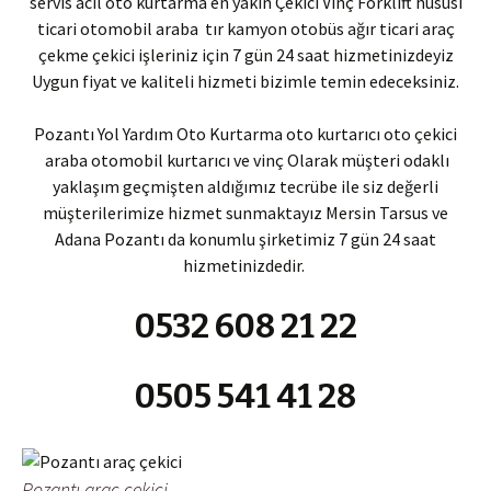
servis acil oto kurtarma en yakın Çekici Vinç Forklift hususi
ticari otomobil araba tır kamyon otobüs ağır ticari araç
çekme çekici işleriniz için 7 gün 24 saat hizmetinizdeyiz
Uygun fiyat ve kaliteli hizmeti bizimle temin edeceksiniz.
Pozantı Yol Yardım Oto Kurtarma oto kurtarıcı oto çekici
araba otomobil kurtarıcı ve vinç Olarak müşteri odaklı
yaklaşım geçmişten aldığımız tecrübe ile siz değerli
müşterilerimize hizmet sunmaktayız Mersin Tarsus ve
Adana Pozantı da konumlu şirketimiz 7 gün 24 saat
hizmetinizdedir.
0532 608 21 22
0505 541 41 28
Pozantı araç çekici