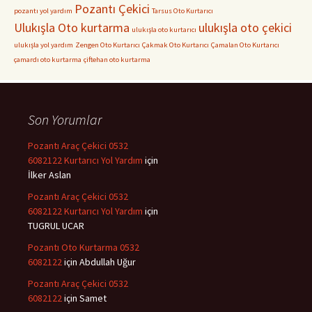
Pozantı Çekici
pozantı yol yardım
Tarsus Oto Kurtarıcı
Ulukışla Oto kurtarma
ulukışla oto çekici
ulukışla oto kurtarıcı
ulukışla yol yardım
Zengen Oto Kurtarıcı
Çakmak Oto Kurtarıcı
Çamalan Oto Kurtarıcı
çamardı oto kurtarma
çiftehan oto kurtarma
Son Yorumlar
Pozantı Araç Çekici 0532
6082122 Kurtarıcı Yol Yardım
için
İlker Aslan
Pozantı Araç Çekici 0532
6082122 Kurtarıcı Yol Yardım
için
TUGRUL UCAR
Pozantı Oto Kurtarma 0532
6082122
için
Abdullah Uğur
Pozantı Araç Çekici 0532
6082122
için
Samet