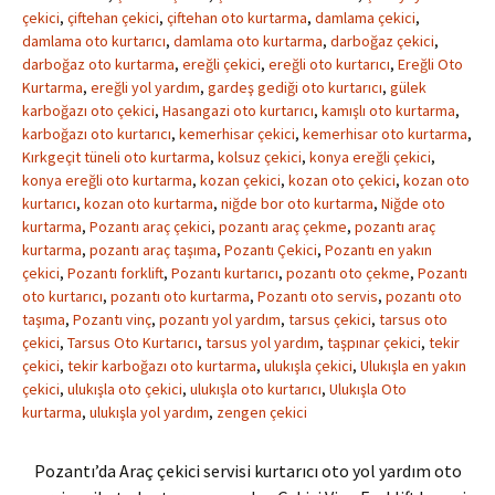
çekici
,
çiftehan çekici
,
çiftehan oto kurtarma
,
damlama çekici
,
damlama oto kurtarıcı
,
damlama oto kurtarma
,
darboğaz çekici
,
darboğaz oto kurtarma
,
ereğli çekici
,
ereğli oto kurtarıcı
,
Ereğli Oto
Kurtarma
,
ereğli yol yardım
,
gardeş gediği oto kurtarıcı
,
gülek
karboğazı oto çekici
,
Hasangazi oto kurtarıcı
,
kamışlı oto kurtarma
,
karboğazı oto kurtarıcı
,
kemerhisar çekici
,
kemerhisar oto kurtarma
,
Kırkgeçit tüneli oto kurtarma
,
kolsuz çekici
,
konya ereğli çekici
,
konya ereğli oto kurtarma
,
kozan çekici
,
kozan oto çekici
,
kozan oto
kurtarıcı
,
kozan oto kurtarma
,
niğde bor oto kurtarma
,
Niğde oto
kurtarma
,
Pozantı araç çekici
,
pozantı araç çekme
,
pozantı araç
kurtarma
,
pozantı araç taşıma
,
Pozantı Çekici
,
Pozantı en yakın
çekici
,
Pozantı forklift
,
Pozantı kurtarıcı
,
pozantı oto çekme
,
Pozantı
oto kurtarıcı
,
pozantı oto kurtarma
,
Pozantı oto servis
,
pozantı oto
taşıma
,
Pozantı vinç
,
pozantı yol yardım
,
tarsus çekici
,
tarsus oto
çekici
,
Tarsus Oto Kurtarıcı
,
tarsus yol yardım
,
taşpınar çekici
,
tekir
çekici
,
tekir karboğazı oto kurtarma
,
ulukışla çekici
,
Ulukışla en yakın
çekici
,
ulukışla oto çekici
,
ulukışla oto kurtarıcı
,
Ulukışla Oto
kurtarma
,
ulukışla yol yardım
,
zengen çekici
Pozantı’da Araç çekici servisi kurtarıcı oto yol yardım oto