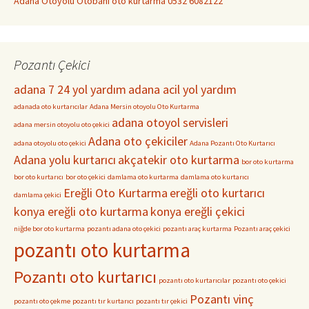
Adana Otoyolu Otobanı oto kurtarma 0532 6082122
Pozantı Çekici
adana 7 24 yol yardım
adana acil yol yardım
adanada oto kurtarıcılar
Adana Mersin otoyolu Oto Kurtarma
adana otoyol servisleri
adana mersin otoyolu oto çekici
Adana oto çekiciler
adana otoyolu oto çekici
Adana Pozantı Oto Kurtarıcı
Adana yolu kurtarıcı
akçatekir oto kurtarma
bor oto kurtarma
bor oto kurtarıcı
bor oto çekici
damlama oto kurtarma
damlama oto kurtarıcı
Ereğli Oto Kurtarma
ereğli oto kurtarıcı
damlama çekici
konya ereğli oto kurtarma
konya ereğli çekici
niğde bor oto kurtarma
pozantı adana oto çekici
pozantı araç kurtarma
Pozantı araç çekici
pozantı oto kurtarma
Pozantı oto kurtarıcı
pozantı oto kurtarıcılar
pozantı oto çekici
Pozantı vinç
pozantı oto çekme
pozantı tır kurtarıcı
pozantı tır çekici