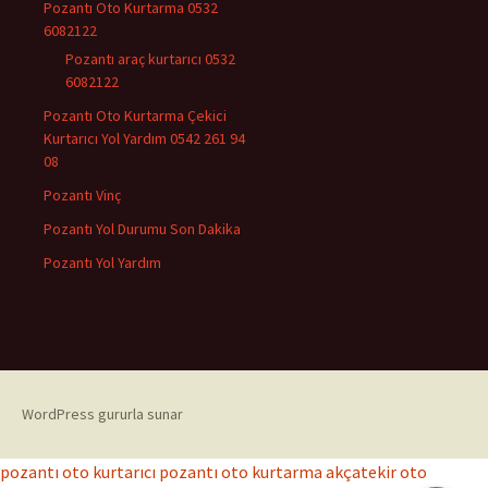
Pozantı Oto Kurtarma 0532
6082122
Pozantı araç kurtarıcı 0532
6082122
Pozantı Oto Kurtarma Çekici
Kurtarıcı Yol Yardım 0542 261 94
08
Pozantı Vinç
Pozantı Yol Durumu Son Dakika
Pozantı Yol Yardım
WordPress gururla sunar
pozantı oto kurtarıcı
pozantı oto kurtarma
akçatekir oto