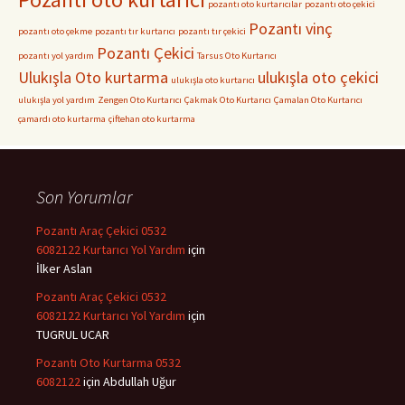
pozantı oto kurtarıcılar
pozantı oto çekici
Pozantı vinç
pozantı oto çekme
pozantı tır kurtarıcı
pozantı tır çekici
Pozantı Çekici
pozantı yol yardım
Tarsus Oto Kurtarıcı
Ulukışla Oto kurtarma
ulukışla oto çekici
ulukışla oto kurtarıcı
ulukışla yol yardım
Zengen Oto Kurtarıcı
Çakmak Oto Kurtarıcı
Çamalan Oto Kurtarıcı
çamardı oto kurtarma
çiftehan oto kurtarma
Son Yorumlar
Pozantı Araç Çekici 0532
6082122 Kurtarıcı Yol Yardım
için
İlker Aslan
Pozantı Araç Çekici 0532
6082122 Kurtarıcı Yol Yardım
için
TUGRUL UCAR
Pozantı Oto Kurtarma 0532
6082122
için
Abdullah Uğur