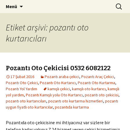
Kurtarıcı Yol Yardım Araç Çekici
İçeriğe
Arama:
Pozantı Oto Kurtarma 0542
Menü
atla
261 94 08
Etiket arşivi: pozantı oto
kurtarıcıları
Pozantı Oto Çekicisi 0532 6082122
17 Şubat 2016
Pozantı araba çekici
,
Pozantı Araç Çekici
,
Pozantı Oto Çekici
,
Pozantı Oto Kurtarıcı
,
Pozantı Oto Kurtarma
,
Pozantı Yol Yardım
kamışlı çekici
,
kamışlı oto kurtarıcı
,
kamışlı
yol yardım
,
Pozantı Kamışlı yolu Oto Kurtarıcı
,
pozantı oto çekicisi
,
pozantı oto kurtarıcıları
,
pozantı oto kurtarma hizmetleri
,
pozantı
uygun fiyatlı oto kurtarıcılar
,
pozantıda kurtarma
Pozantıda oto çekicisine mi ihtiyacınız var sizlere bir
telefon kadar yakınız 7 24 hizmet veren çekici hizmetimiz