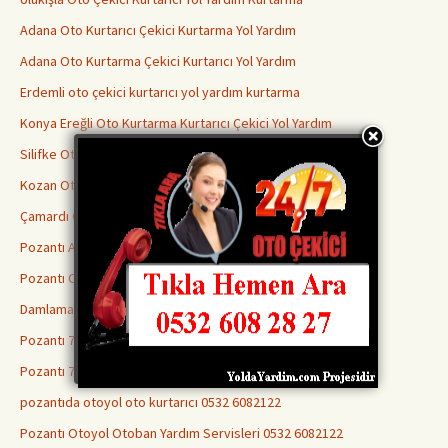
Adana Oto Kurtarıcı Çekici Kurtarma Yol Yardım
Adana Oto Kurtarma Çekici Kurtarıcı Yol Yardım
Erdemli oto çekici kurtarıcı yol yardım kurtarma
Konya Ereğli Oto Kurtarma Kurtarıcı Çekici Yol Yardım
Silifke Oto Kurtarıcı Çekici Kurtarma Yol Yardım
Kozan Oto Çekici Kurtarıcı Kurtarma Yol Yardım
Çamardı Oto Kurtarma Çekici Kurtarıcı Yol Yardım
Pozantı Araç Çekici 0532 6082122 Kurtarıcı Yol Yardım
Pozantı Oto Kurtarma 0532 6082122
Damlama Oto Kurtarıcı 0532 6082122
Pozantı 7/24 Acil Yol Yardımı 0532 6082122
Pozantı 7 24 Yol Yardım 0532 6082122
pozantıda otoyol oto kurtarıcı 0532 6082122
Pozantı Otoyol Otoban Yardım Servisleri 0532 6082122