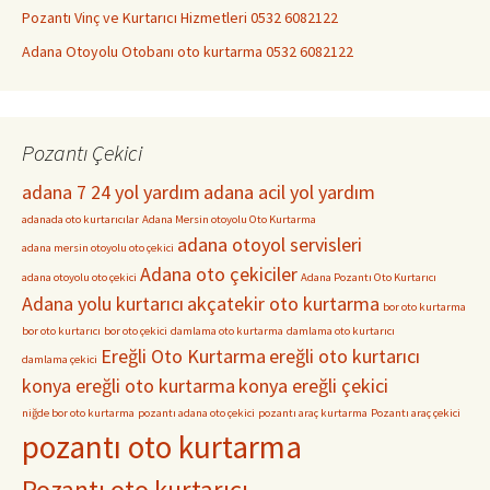
Pozantı Vinç ve Kurtarıcı Hizmetleri 0532 6082122
Adana Otoyolu Otobanı oto kurtarma 0532 6082122
Pozantı Çekici
adana 7 24 yol yardım
adana acil yol yardım
adanada oto kurtarıcılar
Adana Mersin otoyolu Oto Kurtarma
adana otoyol servisleri
adana mersin otoyolu oto çekici
Adana oto çekiciler
adana otoyolu oto çekici
Adana Pozantı Oto Kurtarıcı
Adana yolu kurtarıcı
akçatekir oto kurtarma
bor oto kurtarma
bor oto kurtarıcı
bor oto çekici
damlama oto kurtarma
damlama oto kurtarıcı
Ereğli Oto Kurtarma
ereğli oto kurtarıcı
damlama çekici
konya ereğli oto kurtarma
konya ereğli çekici
niğde bor oto kurtarma
pozantı adana oto çekici
pozantı araç kurtarma
Pozantı araç çekici
pozantı oto kurtarma
Pozantı oto kurtarıcı