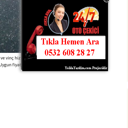
e vinç hizmetlerimiz vardır detaylı ve uygun fiyat
 Uygun fiyatlı oto kurtarma çekici kurtarıcı ve vinç