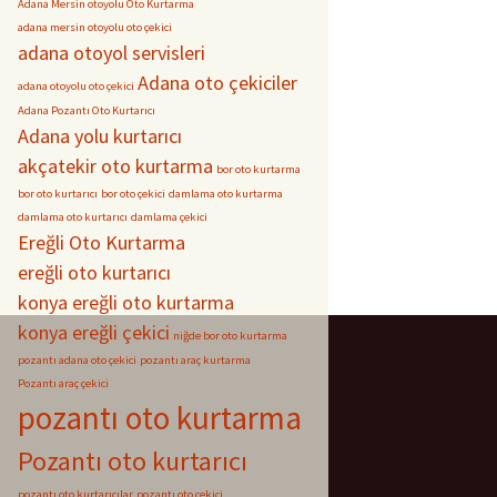
Adana Mersin otoyolu Oto Kurtarma
adana mersin otoyolu oto çekici
adana otoyol servisleri
Adana oto çekiciler
adana otoyolu oto çekici
Adana Pozantı Oto Kurtarıcı
Adana yolu kurtarıcı
akçatekir oto kurtarma
bor oto kurtarma
bor oto kurtarıcı
bor oto çekici
damlama oto kurtarma
damlama oto kurtarıcı
damlama çekici
Ereğli Oto Kurtarma
ereğli oto kurtarıcı
konya ereğli oto kurtarma
konya ereğli çekici
niğde bor oto kurtarma
pozantı adana oto çekici
pozantı araç kurtarma
Pozantı araç çekici
pozantı oto kurtarma
Pozantı oto kurtarıcı
pozantı oto kurtarıcılar
pozantı oto çekici