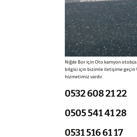
Niğde Bor için Oto kamyon otobüs v
bilgisi için bizimle iletişime geçin
hizmetimiz vardır.
0532 608 21 22
0505 541 41 28
0531 516 61 17