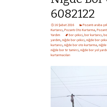
6082122
16 Şubat 2016
Pozantı araba çek
Kurtarıcı
,
Pozantı Oto Kurtarma
,
Pozant
Yardım
bor çekici
,
bor kurtarıcı
,
bo
yardım
,
niğde bor çekici
,
niğde bor çekic
kurtarıcı
,
niğde bor oto kurtarma
,
niğde
niğde bor tır tamirci
,
niğde bor yol yard
kurtarmacıları