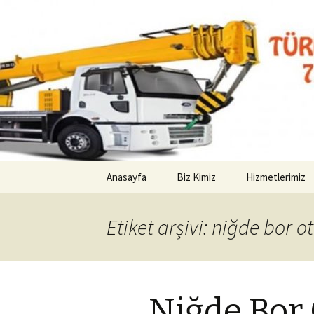
Kurtarıcı Yol Yardım Araç Çekici
Pozantı O
İçeriğe
Anasayfa
Biz Kimiz
Hizmetlerimiz
atla
Etiket arşivi: niğde bor o
Niğde Bor 