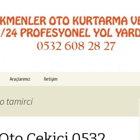
to Kurtarma 054
Araçlarımız
İletişim
to tamirci
Oto Çekici 0532