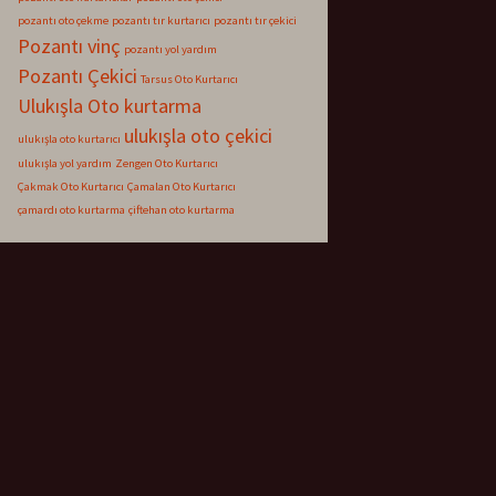
pozantı oto çekme
pozantı tır kurtarıcı
pozantı tır çekici
Pozantı vinç
pozantı yol yardım
Pozantı Çekici
Tarsus Oto Kurtarıcı
Ulukışla Oto kurtarma
ulukışla oto çekici
ulukışla oto kurtarıcı
ulukışla yol yardım
Zengen Oto Kurtarıcı
Çakmak Oto Kurtarıcı
Çamalan Oto Kurtarıcı
çamardı oto kurtarma
çiftehan oto kurtarma