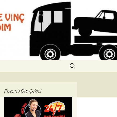
2 261 94 08
Arama:
Pozantı Oto Çekici