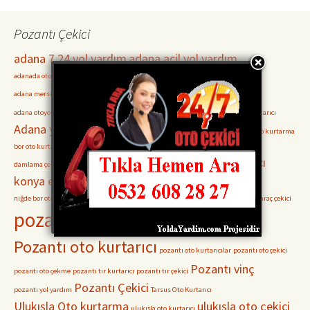
Pozantı Çekici
adana 7 24 yol yardım
adana acil yol yardım
adanada oto kurtarıcılar
Adana Mersin otoyolu Oto Kurtarma
adana otoyol servisleri
adana mersin otoyolu oto çekici
Adana oto çekiciler
adana otoyolu oto çekici
Adana Pozantı Oto Kurtarıcı
Adana yolu kurtarıcı
akçatekir oto kurtarma
bor oto kurtarma
bor oto kurtarıcı
bor oto çekici
damlama oto kurtarma
damlama oto kurtarıcı
Ereğli Oto Kurtarma
ereğli oto kurtarıcı
damlama çekici
konya ereğli oto kurtarma
konya ereğli çekici
niğde bor oto kurtarma
pozantı adana oto çekici
pozantı araç kurtarma
Pozantı araç çekici
pozantı oto kurtarma
Pozantı oto kurtarıcı
pozantı oto kurtarıcılar
pozantı oto çekici
Pozantı vinç
pozantı oto çekme
pozantı tır kurtarıcı
pozantı tır çekici
Pozantı Çekici
pozantı yol yardım
Tarsus Oto Kurtarıcı
Ulukışla Oto kurtarma
ulukışla oto çekici
ulukışla oto kurtarıcı