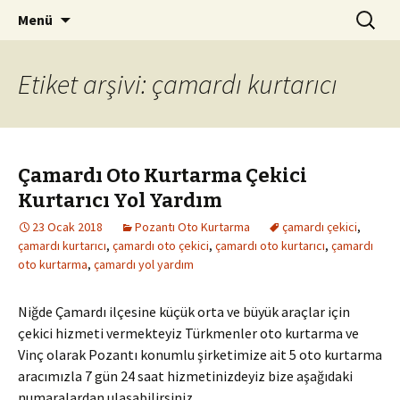
Kurtarıcı Yol Yardım Araç Çekici
İçeriğe
Arama:
Pozantı Oto Kurtarma 0542
Menü
atla
261 94 08
Etiket arşivi: çamardı kurtarıcı
Çamardı Oto Kurtarma Çekici
Kurtarıcı Yol Yardım
23 Ocak 2018
Pozantı Oto Kurtarma
çamardı çekici
,
çamardı kurtarıcı
,
çamardı oto çekici
,
çamardı oto kurtarıcı
,
çamardı
oto kurtarma
,
çamardı yol yardım
Niğde Çamardı ilçesine küçük orta ve büyük araçlar için
çekici hizmeti vermekteyiz Türkmenler oto kurtarma ve
Vinç olarak Pozantı konumlu şirketimize ait 5 oto kurtarma
aracımızla 7 gün 24 saat hizmetinizdeyiz bize aşağıdaki
numaralardan ulaşabilirsiniz.