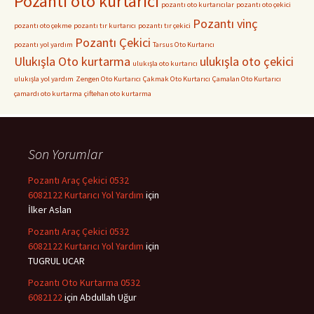
Pozantı oto kurtarıcı
pozantı oto kurtarıcılar
pozantı oto çekici
Pozantı vinç
pozantı oto çekme
pozantı tır kurtarıcı
pozantı tır çekici
Pozantı Çekici
pozantı yol yardım
Tarsus Oto Kurtarıcı
Ulukışla Oto kurtarma
ulukışla oto çekici
ulukışla oto kurtarıcı
ulukışla yol yardım
Zengen Oto Kurtarıcı
Çakmak Oto Kurtarıcı
Çamalan Oto Kurtarıcı
çamardı oto kurtarma
çiftehan oto kurtarma
Son Yorumlar
Pozantı Araç Çekici 0532
6082122 Kurtarıcı Yol Yardım
için
İlker Aslan
Pozantı Araç Çekici 0532
6082122 Kurtarıcı Yol Yardım
için
TUGRUL UCAR
Pozantı Oto Kurtarma 0532
6082122
için
Abdullah Uğur