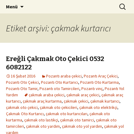
Kurtarıcı Yol Yardım Araç Çekici
İçeriğe
Arama:
Pozantı Oto Kurtarma 0542
Menü
atla
261 94 08
Etiket arşivi: çakmak kurtarıcı
Ereğli Çakmak Oto Çekici 0532
6082122
16 Şubat 2016
Pozantı araba çekici
,
Pozantı Araç Çekici
,
Pozantı Oto Çekici
,
Pozantı Oto Kurtarıcı
,
Pozantı Oto Kurtarma
,
Pozantı Oto Tamir
,
Pozantı oto Tamircileri
,
Pozantı vinç
,
Pozantı Yol
Yardım
çakmak araba çekici
,
çakmak araç çekici
,
çakmak araç
kurtarıcı
,
çakmak araç kurtarma
,
çakmak çekici
,
çakmak kurtarıcı
,
çakmak oto çekici
,
çakmak oto çekicileri
,
çakmak oto elektrikçi
,
Çakmak Oto Kurtarıcı
,
çakmak oto kurtarıcıları
,
çakmak oto
kurtarma
,
çakmak oto lastikçi
,
çakmak oto tamirci
,
çakmak oto
tamircileri
,
çakmak oto yardım
,
çakmak oto yol yardım
,
çakmak yol
yardım