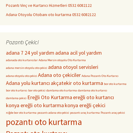
Pozantı Vinç ve Kurtarıcı Hizmetleri 0532 6082122
Adana Otoyolu Otobanı oto kurtarma 0532 6082122
Pozantı Çekici
adana 7 24 yol yardım
adana acil yol yardım
adanada oto kurtarıcılar
Adana Mersin otoyolu Oto Kurtarma
adana otoyol servisleri
adana mersin otoyolu oto çekici
Adana oto çekiciler
adana otoyolu oto çekici
Adana Pozantı Oto Kurtarıcı
Adana yolu kurtarıcı
akçatekir oto kurtarma
bor oto kurtarma
bor oto kurtarıcı
bor oto çekici
damlama oto kurtarma
damlama oto kurtarıcı
Ereğli Oto Kurtarma
ereğli oto kurtarıcı
damlama çekici
konya ereğli oto kurtarma
konya ereğli çekici
niğde bor oto kurtarma
pozantı adana oto çekici
pozantı araç kurtarma
Pozantı araç çekici
pozantı oto kurtarma