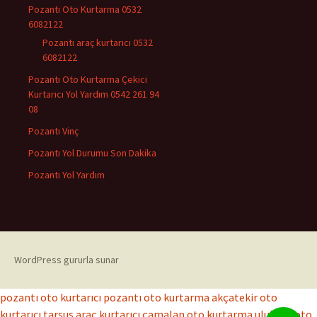
Pozantı Oto Kurtarma 0532
6082122
Pozantı araç kurtarıcı 0532
6082122
Pozantı Oto Kurtarma Çekici
Kurtarıcı Yol Yardım 0542 261 94
08
Pozantı Vinç
Pozantı Yol Durumu Son Dakika
Pozantı Yol Yardım
WordPress gururla sunar
pozantı oto kurtarıcı
pozantı oto kurtarma
akçatekir oto
kurtarıcı
tarsus araç kurtarıcı
çamalan oto kurtarma
ulukışla oto