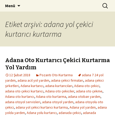
Kurtarıcı Yol Yardım Araç Çekici
İçeriğe
Arama:
Pozantı Oto Kurtarma 0542
Menü
atla
261 94 08
Etiket arşivi: adana yol çekici
kurtarıcı kurtarma
Adana Oto Kurtarıcı Çekici Kurtarma
Yol Yardım
12 Şubat 2018
Pozantı Oto Kurtarma
adana 7 24 yol
yardım
,
adana acil yol yardım
,
adana çekici firmaları
,
adana çekici
şirketleri
,
Adana kurtarıcı
,
adana kurtarıcıları
,
Adana oto çekici
,
adana oto çekici kurtarıcı
,
Adana oto çekiciler
,
adana oto çekme
,
Adana oto kurtarıcı
,
Adana oto kurtarma
,
adana otoban yardım
,
adana otoyol servisleri
,
adana otoyol yardım
,
adana otoyolu oto
çekici
,
adana yol çekici kurtarıcı kurtarma
,
Adana yol yardım
,
adana
yolda yardım
,
Adana yolu kurtarıcı
,
adanada çekici
,
adanada